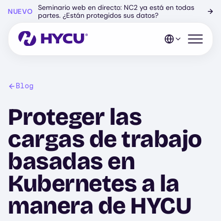
Ir
Seminario web en directo: NC2 ya está en todas
NUEVO
→
al
partes. ¿Están protegidos sus datos?
contenido
principal
Abrir el 
Blog
Proteger las
cargas de trabajo
basadas en
Kubernetes a la
manera de HYCU