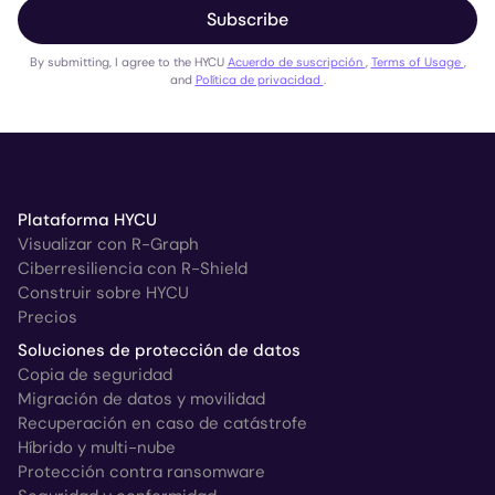
Subscribe
By submitting, I agree to the HYCU
Acuerdo de suscripción
,
Terms of Usage
,
and
Política de privacidad
.
Plataforma HYCU
Visualizar con R-Graph
Ciberresiliencia con R-Shield
Construir sobre HYCU
Precios
Soluciones de protección de datos
Copia de seguridad
Migración de datos y movilidad
Recuperación en caso de catástrofe
Híbrido y multi-nube
Protección contra ransomware