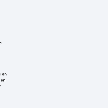
a
a en
 en
y