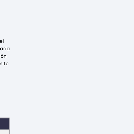
el
orada
ión
mite