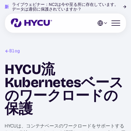
Skip
ライブウェビナー：NC2は今や至る所に存在しています。
新
→
to
データは適切に保護されていますか？
main
content
Open mo
Blog
HYCU流
Kubernetesベース
のワークロードの
保護
HYCUは、コンテナベースのワークロードをサポートする