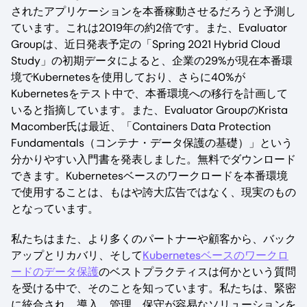
されたアプリケーションを本番稼動させるだろうと予測し
ています。これは2019年の約2倍です。また、Evaluator
Groupは、近日発表予定の「Spring 2021 Hybrid Cloud
Study」の初期データによると、企業の29%が現在本番環
境でKubernetesを使用しており、さらに40%が
Kubernetesをテスト中で、本番環境への移行を計画して
いると指摘しています。また、Evaluator GroupのKrista
Macomber氏は最近、「Containers Data Protection
Fundamentals（コンテナ・データ保護の基礎）」という
分かりやすい入門書を発表しました。無料でダウンロード
できます。Kubernetesベースのワークロードを本番環境
で使用することは、もはや誇大広告ではなく、現実のもの
となっています。
私たちはまた、より多くのパートナーや顧客から、バック
アップとリカバリ、そして
Kubernetesベースのワークロ
ードのデータ保護
のベストプラクティスは何かという質問
を受ける中で、そのことを知っています。私たちは、緊密
に統合され、導入、管理、保守が容易なソリューションを