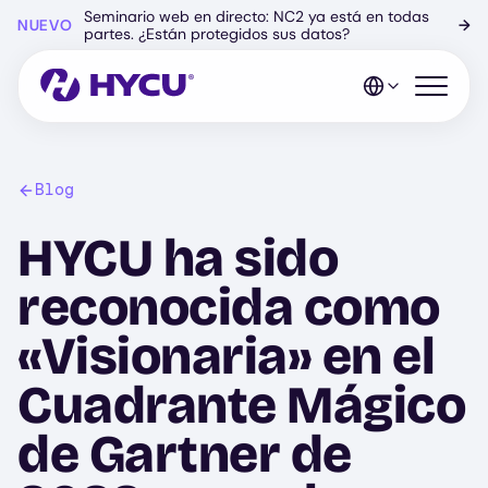
Ir
Seminario web en directo: NC2 ya está en todas
NUEVO
→
al
partes. ¿Están protegidos sus datos?
contenido
principal
Abrir el 
Blog
HYCU ha sido
reconocida como
«Visionaria» en el
Cuadrante Mágico
de Gartner de