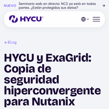
Ir
Seminario web en directo: NC2 ya está en todas
NUEVO
→
al
partes. ¿Están protegidos sus datos?
contenido
principal
Abrir el 
Blog
HYCU y ExaGrid:
Copia de
seguridad
hiperconvergente
para Nutanix