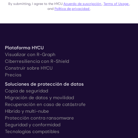
By submitting, I agree to the HYCU
Acuerdo de suscripción
,
Terms of Usage
,
and
Política de privacidad
.
Plataforma HYCU
Visualizar con R-Graph
Ciberresiliencia con R-Shield
Construir sobre HYCU
Precios
Soluciones de protección de datos
Copia de seguridad
Migración de datos y movilidad
Recuperación en caso de catástrofe
Híbrido y multi-nube
Protección contra ransomware
Seguridad y conformidad
Tecnologías compatibles