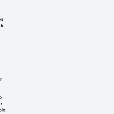
os
 de
r
o
e
le.