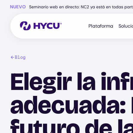
Ir
NUEVO
Seminario web en directo: NC2 ya está en todas part
al
contenido
principal
Plataforma
Soluci
Blog
Elegir la i
adecuada: 
futuro de l