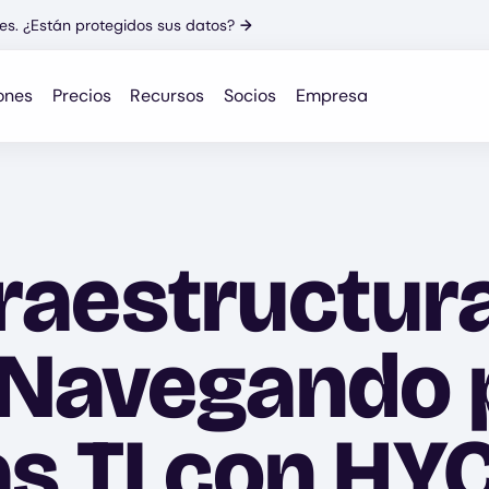
es. ¿Están protegidos sus datos?
→
ones
Precios
Recursos
Socios
Empresa
nfraestructur
Navegando p
as TI con HY