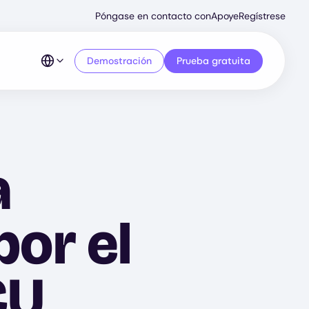
Secondary
Póngase en contacto con
Apoye
Regístrese
Menu
Demostración
Prueba gratuita
a
or el
CU