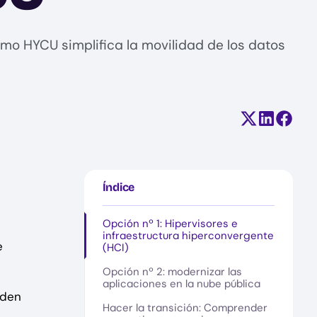
ómo HYCU simplifica la movilidad de los datos
Compartir e
Comparti
Compa
Índice
Opción nº 1: Hipervisores e
infraestructura hiperconvergente
e
(HCI)
Opción nº 2: modernizar las
aplicaciones en la nube pública
nden
Hacer la transición: Comprender