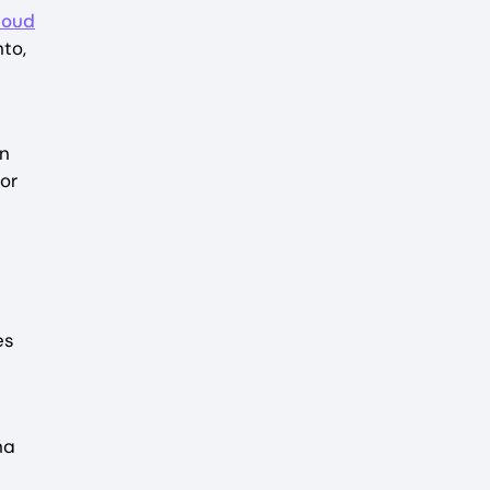
loud
to,
ón
or
es
na