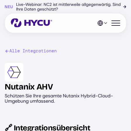
Zum
Live-Webinar: NC2 ist mittlerweile allgegenwärtig. Sind
NEU
→
Hauptinhalt
Ihre Daten geschützt?
springen
Mobiles 
Alle Integrationen
Image
Nutanix AHV
Schützen Sie Ihre gesamte Nutanix Hybrid-Cloud-
Umgebung umfassend.
🔗 Integrationsübersicht