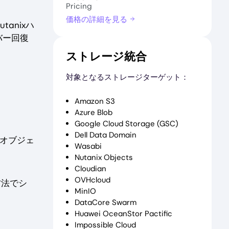
Pricing
価格の詳細を見る
anixハ
バー回復
ストレージ統合
対象となるストレージターゲット：
Amazon S3
Azure Blob
Google Cloud Storage (GSC)
Dell Data Domain
、オブジェ
Wasabi
Nutanix Objects
Cloudian
OVHcloud
方法でシ
MinIO
DataCore Swarm
Huawei OceanStor Pactific
Impossible Cloud