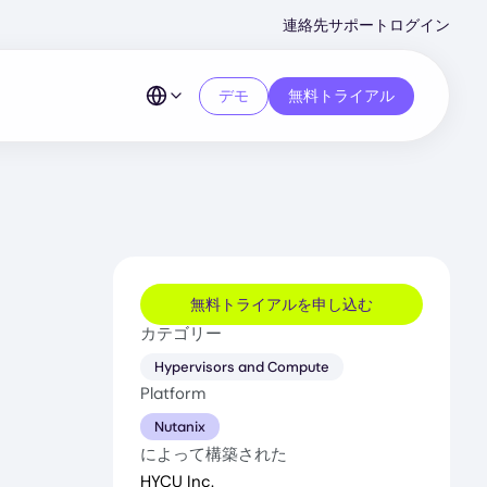
Second
連絡先
サポート
ログイン
Menu
デモ
無料トライアル
無料トライアルを申し込む
カテゴリー
Hypervisors and Compute
Platform
Nutanix
によって構築された
HYCU Inc.