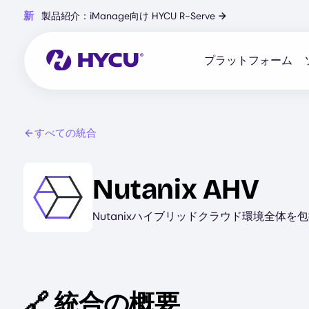
Skip
新
製品紹介：iManage向け HYCU R-Serve
→
to
main
content
プラットフォーム
すべての統合
Image
Nutanix AHV
Nutanixハイブリッドクラウド環境全体
🔗 統合の概要