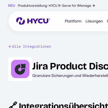
Zum
NEU
Produktvorstellung: HYCU R-Serve für iManage
→
Hauptinhalt
springen
Plattform
Lösungen
Alle Integrationen
Image
Jira Product Dis
Granulare Sicherungen und Wiederherstell
🔗 Integrationsübersicht