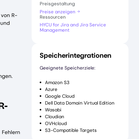
Preisgestaltung
Preise anzeigen
 von R-
Ressourcen
 und
HYCU for Jira and Jira Service
Management
Speicherintegrationen
Geeignete Speicherziele:
ngen.
Amazon S3
Azure
Google Cloud
R-
Dell Data Domain Virtual Edition
Wasabi
Cloudian
OVHcloud
S3-Compatible Targets
 Fehlern