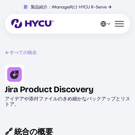
Skip
新
製品紹介：iManage向け HYCU R-Serve
→
to
main
content
Open mo
すべての統合
Image
Jira Product Discovery
アイデアや添付ファイルのきめ細かなバックアップとリス
トア。
🔗 統合の概要