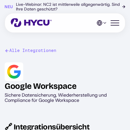
Zum
Live-Webinar: NC2 ist mittlerweile allgegenwärtig. Sind
NEU
→
Hauptinhalt
Ihre Daten geschützt?
springen
Mobiles 
Alle Integrationen
Image
Google Workspace
Sichere Datensicherung, Wiederherstellung und
Compliance für Google Workspace
🔗 Integrationsübersicht