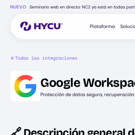
Ir
NUEVO
Seminario web en directo: NC2 ya está en todas part
al
contenido
principal
Plataforma
Soluci
Todas las integraciones
Image
Google Workspa
Protección de datos segura, recuperació
🔗 Descripción general d