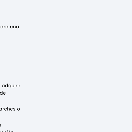
para una
 adquirir
 de
arches o
e