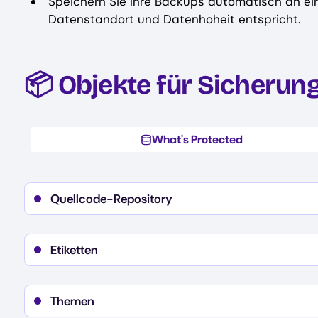
Speichern Sie Ihre Backups automatisch an ein
Datenstandort und Datenhoheit entspricht.
📦 Objekte für Sicherun
What's Protected
Quellcode-Repository
Details
Refs
Zweige
Etiketten
Commits
Details
Name
Tags
Beschreibung
Objekte
Themen
Farbe
Protokolle