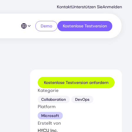
Secondar
Kontakt
Unterstützen Sie
Anmelden
Menu
Demo
Kostenlose Testversion
Kostenlose Testversion anfordern
Kategorie
Collaboration
DevOps
Platform
Microsoft
Erstellt von
HYCU Inc.