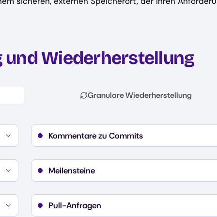
em sicheren, externen Speicherort, der Ihren Anforder
g und Wiederherstellung
Granulare Wiederherstellung
Kommentare zu Commits
Details
Kommentartext
Erstellungsdatum
Meilensteine
Urheber
Details
Status
Name
Pull-Anfragen
Beschreibung