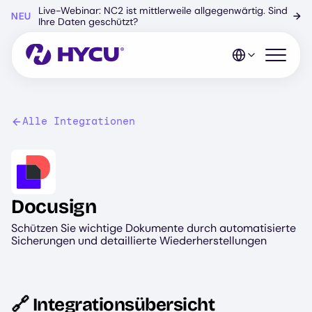
Zum
Live-Webinar: NC2 ist mittlerweile allgegenwärtig. Sind
NEU
→
Hauptinhalt
Ihre Daten geschützt?
springen
Mobiles 
Alle Integrationen
Image
Docusign
Schützen Sie wichtige Dokumente durch automatisierte
Sicherungen und detaillierte Wiederherstellungen
🔗 Integrationsübersicht