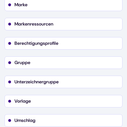
Profileinstellungen
Marke
Sicherheitseinstellungen
Regionale Einstellungen
Branding-Einstellungen
Markenressourcen
Berechtigungsprofile
Gruppe
Unterzeichnergruppe
Vorlage
Umschlag