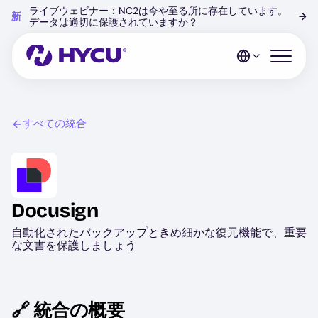
Skip
ライブウェビナー：NC2は今や至る所に存在しています。
新
→
to
データは適切に保護されていますか？
main
content
Open mo
すべての統合
Image
Docusign
自動化されたバックアップときめ細かな復元機能で、重要
な文書を保護しましょう
🔗 統合の概要