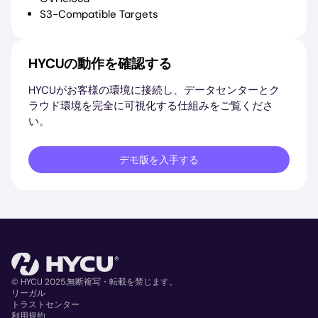
S3-Compatible Targets
HYCUの動作を確認する
HYCUがお客様の環境に接続し、データセンターとク
ラウド環境を完全に可視化する仕組みをご覧くださ
い。
デモ版を入手する
© HYCU 2025.無断複写・転載を禁じます。
リーガル
トラストセンター
Copyright
利用規約