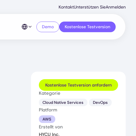
Secondar
Kontakt
Unterstützen Sie
Anmelden
Menu
Demo
Kostenlose Testversion
Kostenlose Testversion anfordern
Kategorie
Cloud Native Services
DevOps
Platform
AWS
Erstellt von
HYCU Inc.