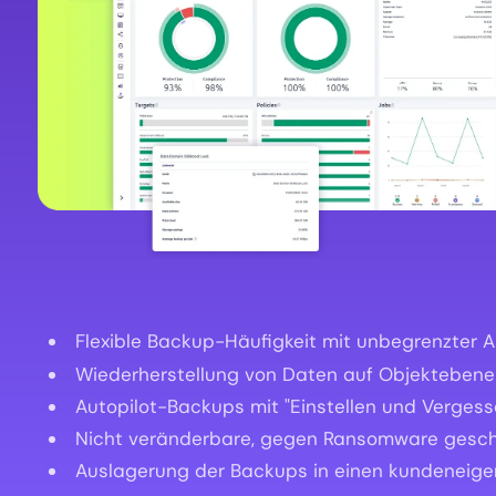
Flexible Backup-Häufigkeit mit unbegrenzter
Wiederherstellung von Daten auf Objektebene 
Autopilot-Backups mit "Einstellen und Vergesse
Nicht veränderbare, gegen Ransomware gesch
Auslagerung der Backups in einen kundeneige