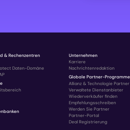
ud & Rechenzentren
Unternehmen
Karriere
rotect Daten-Domäne
Nachrichtenredaktion
AP
Globale Partner-Programme
ce
Allianz & Technologie Partner
itsbereich
Verwaltete Dienstanbieter
Wiederverkäufer finden
Empfehlungsschreiben
Werden Sie Partner
enbanken
Partner-Portal
Deal Registrierung