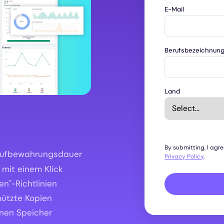
E-Mail
Berufsbezeichnun
Land
By submitting, I agr
 Aufbewahrungsdauer
Privacy Policy
.
mit einem Klick
n"-Richtlinien
ützte Kopien
nen Speicher