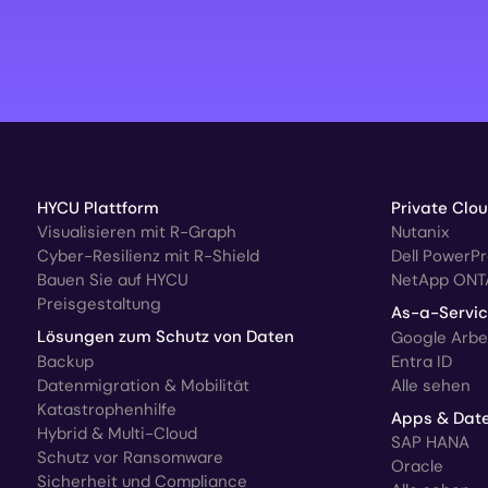
HYCU Plattform
Private Clo
Visualisieren mit R-Graph
Nutanix
Cyber-Resilienz mit R-Shield
Dell PowerP
Bauen Sie auf HYCU
NetApp ONT
Preisgestaltung
As-a-Servi
Lösungen zum Schutz von Daten
Google Arbe
Backup
Entra ID
Datenmigration & Mobilität
Alle sehen
Katastrophenhilfe
Apps & Dat
Hybrid & Multi-Cloud
SAP HANA
Schutz vor Ransomware
Oracle
Sicherheit und Compliance