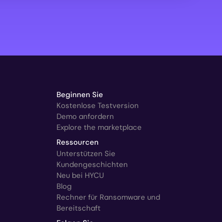
Beginnen Sie
Kostenlose Testversion
Demo anfordern
Explore the marketplace
Ressourcen
Unterstützen Sie
Kundengeschichten
Neu bei HYCU
Blog
Rechner für Ransomware und
Bereitschaft