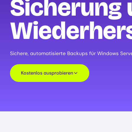
Sicherung 
Wiederhers
Sichere, automatisierte Backups für Windows Ser
Kostenlos ausprobieren