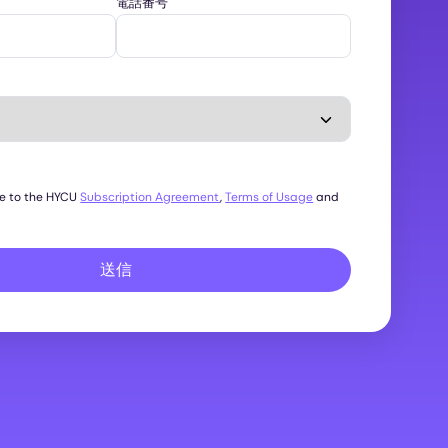
電話番号
ee to the HYCU
Subscription Agreement
,
Terms of Usage
and
送信