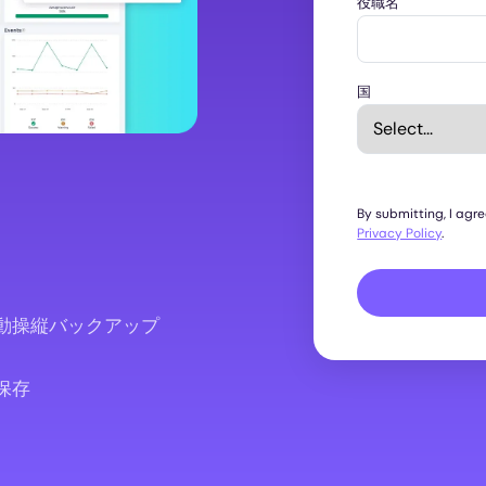
役職名
国
By submitting, I agr
Privacy Policy
.
動操縦バックアップ
保存