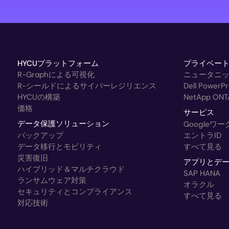
HYCUプラットフォーム
プライベー
R-Graphによる可視化
ニュータニ
R-シールドによるサイバーレジリエンス
Dell Powe
HYCUの構築
NetApp ONT
価格
サービス
データ保護ソリューション
Googleワ
バックアップ
エントラID
データ移行とモビリティ
すべて見る
災害復旧
アプリとデ
ハイブリッド＆マルチクラウド
SAP HANA
ランサムウェア対策
オラクル
セキュリティとコンプライアンス
すべて見る
対応技術