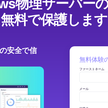
dows物理サーバー
を無料で保護します
めの安全で信
無料体験
ファーストネーム
メール