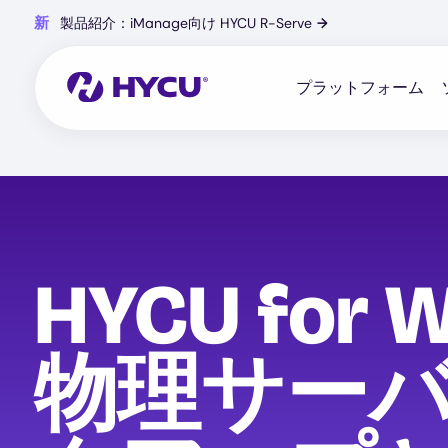
Skip
新
製品紹介：iManage向け HYCU R-Serve
→
to
main
content
プラットフォーム
HYCU for 
物理サー