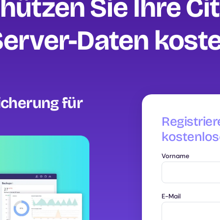
hützen Sie Ihre Cit
erver-Daten kosten
icherung für
Registrier
kostenlos
Vorname
E-Mail