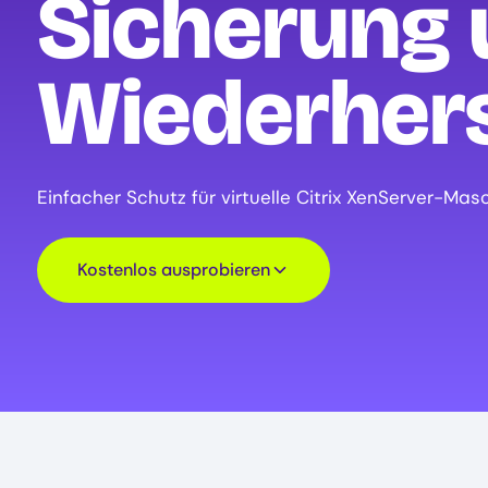
Sicherung 
Wiederhers
Einfacher Schutz für virtuelle Citrix XenServer-Mas
Kostenlos ausprobieren