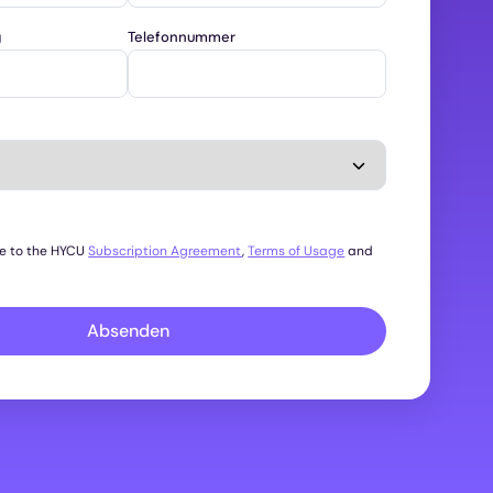
g
Telefonnummer
ee to the HYCU
Subscription Agreement
,
Terms of Usage
and
Absenden