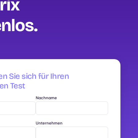
rix
los‍.
en Sie sich für Ihren
en Test
Nachname
Unternehmen