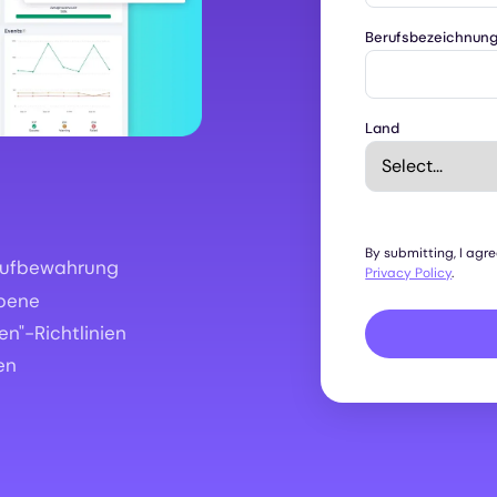
Berufsbezeichnun
Land
By submitting, I agr
 Aufbewahrung
Privacy Policy
.
ebene
n"-Richtlinien
en