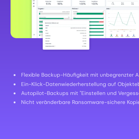
Flexible Backup-Häufigkeit mit unbegrenzter
Ein-Klick-Datenwiederherstellung auf Objekt
Autopilot-Backups mit "Einstellen und Vergesse
Nicht veränderbare Ransomware-sichere Kopi