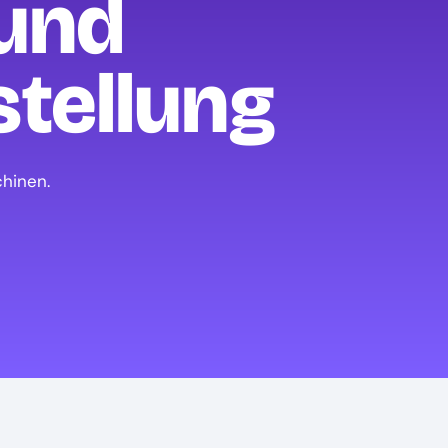
und
tellung
chinen.