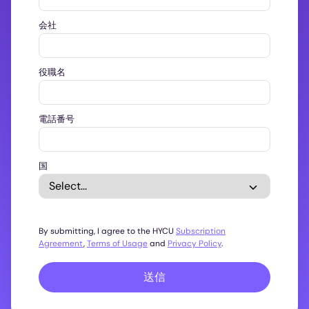
会社
役職名
電話番号
国
By submitting, I agree to the HYCU
Subscription
Agreement
,
Terms of Usage
and
Privacy Policy
.
送信