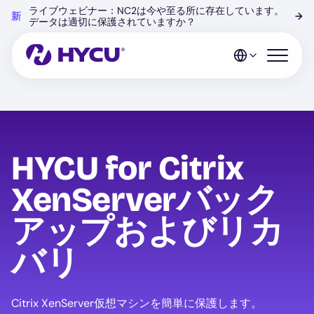
Skip
ライブウェビナー：NC2は今や至る所に存在しています。
新
→
to
データは適切に保護されていますか？
main
content
Open mo
HYCU for Citrix
XenServerバック
アップおよびリカ
バリ
Citrix XenServer仮想マシンを簡単に保護します。