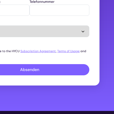
g
Telefonnummer
ee to the HYCU
Subscription Agreement
,
Terms of Usage
and
Absenden