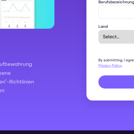
Berufsbezeichnun
Land
By submitting, I agr
 Aufbewahrung
Privacy Policy
.
ebene
n"-Richtlinien
en