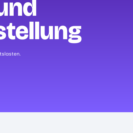
und
tellung
slasten.