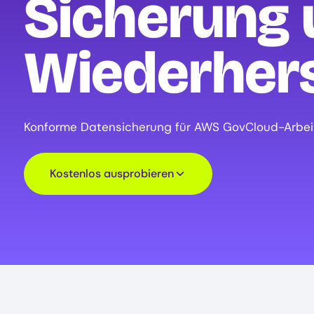
Sicherung 
Wiederhers
Konforme Datensicherung für AWS GovCloud-Arbeit
Kostenlos ausprobieren