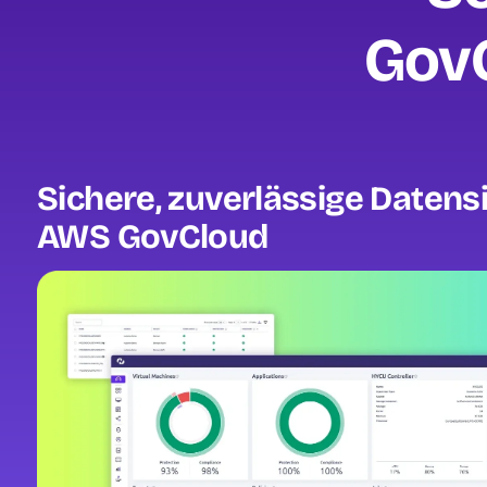
GovC
Sichere, zuverlässige Datens
AWS GovCloud
Image