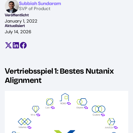
Image
Subbiah Sundaram
SVP of Product
Veröffentlicht
January 1, 2022
Aktualisiert
July 14, 2026
Teilen auf X (früher Twitter)
Auf LinkedIn teilen
Auf Facebook teilen
Vertriebsspiel 1:
Bestes Nutanix
Alignment