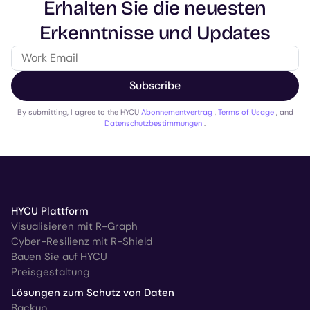
Erhalten Sie die neuesten
Erkenntnisse und Updates
Subscribe
By submitting, I agree to the HYCU
Abonnementvertrag
,
Terms of Usage
, and
Datenschutzbestimmungen
.
HYCU Plattform
Visualisieren mit R-Graph
Cyber-Resilienz mit R-Shield
Bauen Sie auf HYCU
Preisgestaltung
Lösungen zum Schutz von Daten
Backup