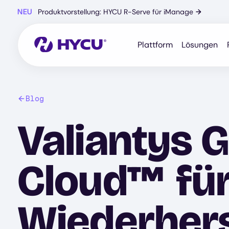
Zum
NEU
Produktvorstellung: HYCU R-Serve für iManage
→
Hauptinhalt
springen
Plattform
Lösungen
Blog
Valiantys 
Cloud™ für
Wiederhers