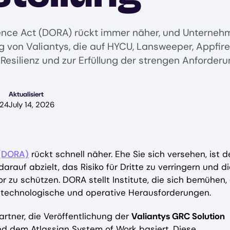
ilience Act (DORA) rückt immer näher, und Untern
 von Valiantys, die auf HYCU, Lansweeper, Appfire 
esilienz und zur Erfüllung der strengen Anforder
Aktualisiert
024
July 14, 2026
 (DORA)
rückt schnell näher. Ehe Sie sich versehen, ist d
darauf abzielt, das Risiko für Dritte zu verringern und d
r zu schützen. DORA stellt Institute, die sich bemühen, 
e technologische und operative Herausforderungen.
rtner, die Veröffentlichung der
Valiantys GRC Solution
nd dem Atlassian System of Work basiert. Diese