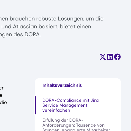
ehmen brauchen robuste Lösungen, um die
und Atlassian basiert, bietet einen
ungen des DORA.
Teilen auf X
Auf Linke
Auf F
Inhaltsverzeichnis
er
ie
DORA-Compliance mit Jira
die
Service Management
vereinfachen
Erfüllung der DORA-
Anforderungen: Tausende von
Stunden, engagierte Mitarbeiter