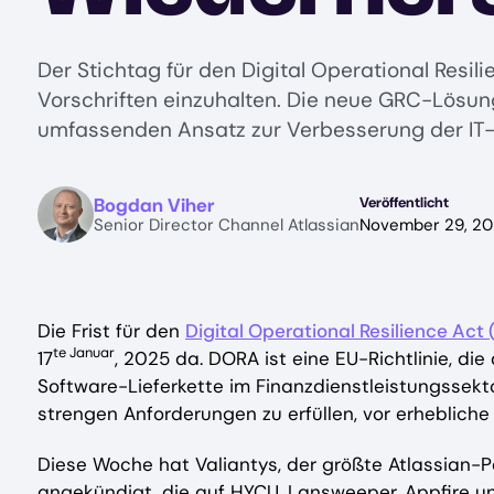
Der Stichtag für den Digital Operational Res
Vorschriften einzuhalten. Die neue GRC-Lösung
umfassenden Ansatz zur Verbesserung der IT-R
Image
Bogdan Viher
Veröffentlicht
Senior Director Channel Atlassian
November 29, 2
Die Frist für den
Digital Operational Resilience Act
te Januar
17
, 2025 da. DORA ist eine EU-Richtlinie, die 
Software-Lieferkette im Finanzdienstleistungssekto
strengen Anforderungen zu erfüllen, vor erheblich
Diese Woche hat Valiantys, der größte Atlassian-Pa
angekündigt, die auf HYCU, Lansweeper, Appfire u