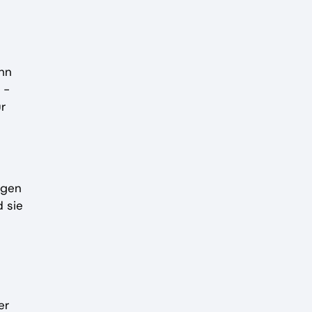
hn
 -
r
ügen
 sie
er