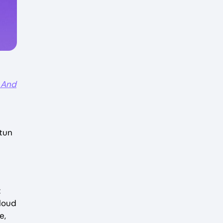
 And
 tun
:
Cloud
e,