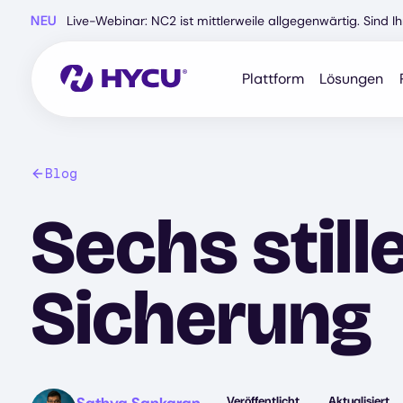
Zum
NEU
Live-Webinar: NC2 ist mittlerweile allgegenwärtig. Sind 
Hauptinhalt
springen
Plattform
Lösungen
Blog
Sechs stille
Sicherung
Image
Veröffentlicht
Aktualisiert