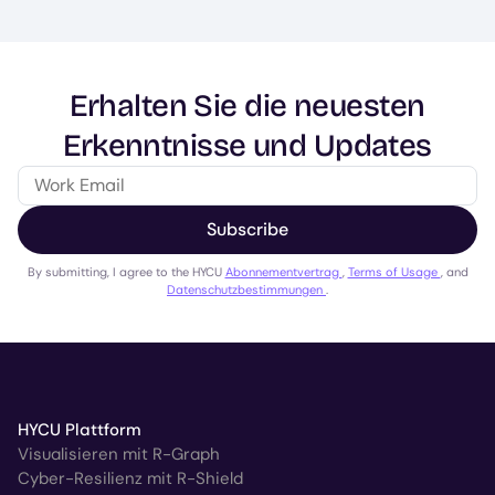
Erhalten Sie die neuesten
Erkenntnisse und Updates
Subscribe
By submitting, I agree to the HYCU
Abonnementvertrag
,
Terms of Usage
, and
Datenschutzbestimmungen
.
HYCU Plattform
Visualisieren mit R-Graph
Cyber-Resilienz mit R-Shield