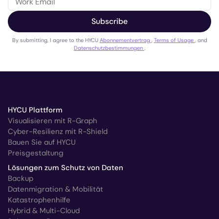
Subscribe
By submitting, I agree to the HYCU
Abonnementvertrag
,
Terms of Usage
, and
Datenschutzbestimmungen
.
HYCU Plattform
Visualisieren mit R-Graph
Cyber-Resilienz mit R-Shield
Bauen Sie auf HYCU
Preisgestaltung
Lösungen zum Schutz von Daten
Backup
Datenmigration & Mobilität
Katastrophenhilfe
Hybrid & Multi-Cloud