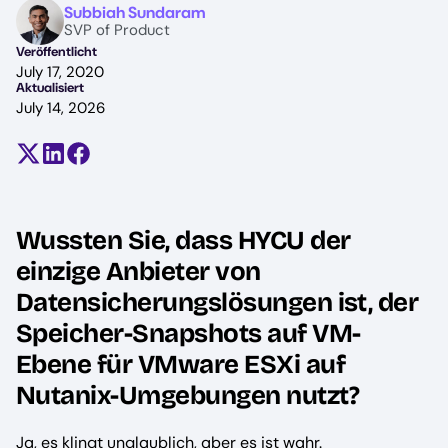
Image
Subbiah Sundaram
SVP of Product
Veröffentlicht
July 17, 2020
Aktualisiert
July 14, 2026
Teilen auf X (früher Twitter)
Auf LinkedIn teilen
Auf Facebook teilen
Wussten Sie, dass HYCU der
einzige Anbieter von
Datensicherungslösungen ist, der
Speicher-Snapshots auf VM-
Ebene für VMware ESXi auf
Nutanix-Umgebungen nutzt?
Ja, es klingt unglaublich, aber es ist wahr.