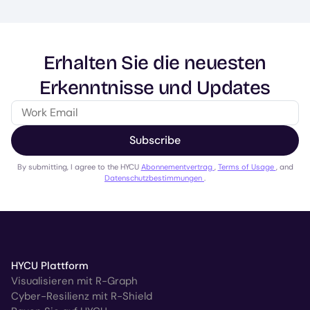
Erhalten Sie die neuesten
Erkenntnisse und Updates
Subscribe
By submitting, I agree to the HYCU
Abonnementvertrag
,
Terms of Usage
, and
Datenschutzbestimmungen
.
HYCU Plattform
Visualisieren mit R-Graph
Cyber-Resilienz mit R-Shield