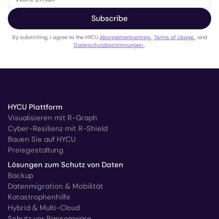
Subscribe
By submitting, I agree to the HYCU
Abonnementvertrag
,
Terms of Usage
, and
Datenschutzbestimmungen
.
HYCU Plattform
Visualisieren mit R-Graph
Cyber-Resilienz mit R-Shield
Bauen Sie auf HYCU
Preisgestaltung
Lösungen zum Schutz von Daten
Backup
Datenmigration & Mobilität
Katastrophenhilfe
Hybrid & Multi-Cloud
Schutz vor Ransomware