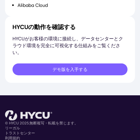
Alibaba Cloud
HYCUの動作を確認する
HYCUがお客様の環境に接続し、データセンターとク
ラウド環境を完全に可視化する仕組みをご覧くださ
い。
デモ版を入手する
© HYCU 2025.無断複写・転載を禁じます。
リーガル
トラストセンター
Copyright
利用規約