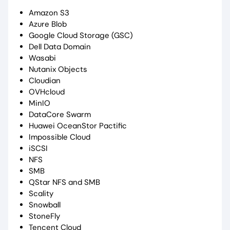
Amazon S3
Azure Blob
Google Cloud Storage (GSC)
Dell Data Domain
Wasabi
Nutanix Objects
Cloudian
OVHcloud
MinIO
DataCore Swarm
Huawei OceanStor Pactific
Impossible Cloud
iSCSI
NFS
SMB
QStar NFS and SMB
Scality
Snowball
StoneFly
Tencent Cloud