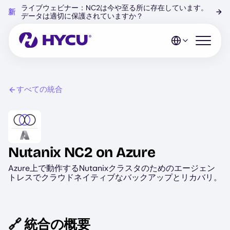
Skip
ライブウェビナー：NC2は今や至る所に存在しています。
新
→
to
データは適切に保護されていますか？
main
content
Open mo
すべての統合
Image
Nutanix NC2 on Azure
Azure上で動作するNutanixクラスタのためのエージェン
トレスでクラウドネイティブなバックアップとリカバリ。
🔗 統合の概要