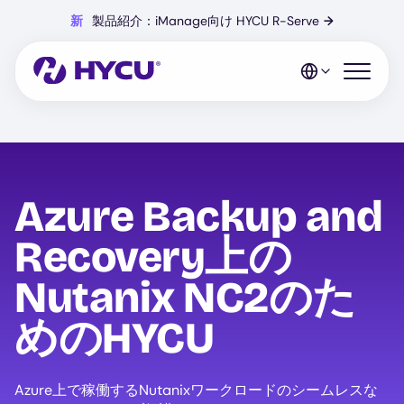
Skip
新
製品紹介：iManage向け HYCU R-Serve
→
to
main
content
Open mo
Azure Backup and
Recovery上の
Nutanix NC2のた
めのHYCU
Azure上で稼働するNutanixワークロードのシームレスな