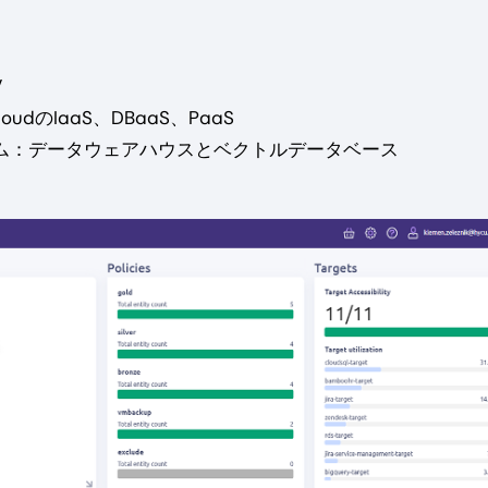
V
oudのIaaS、DBaaS、PaaS
ーム：データウェアハウスとベクトルデータベース