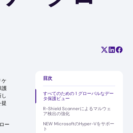
Share on X (
Share on
Share
目次
リケ
保護
すべてのための 1 グローバルなデー
新し
タ保護ビュー
を提
R-Shield Scannerによるマルウェ
ア検出の強化
NEW MicrosoftのHyper-Vをサポー
クロー
ト