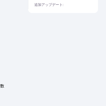
追加アップデート:
。
び数