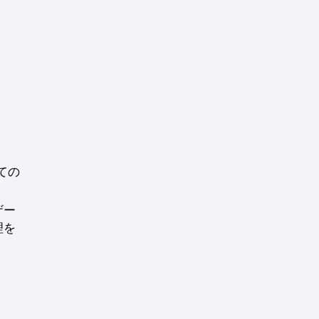
ての
ザー
管理を