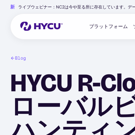
Skip
新
ライブウェビナー：NC2は今や至る所に存在しています。デ
to
main
content
プラットフォーム
Blog
HYCU R-
ローバル
ハンティ