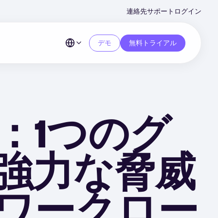
Second
連絡先
サポート
ログイン
Menu
デモ
無料トライアル
機能：1つのグ
強力な脅威
ワークロー