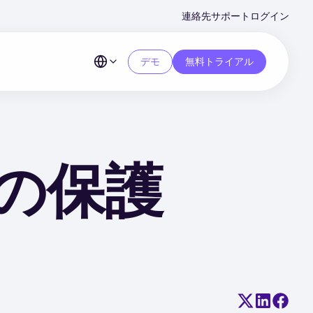
Second
連絡先
サポート
ログイン
Menu
デモ
無料トライアル
の保護
Share on X (
Share on
Share