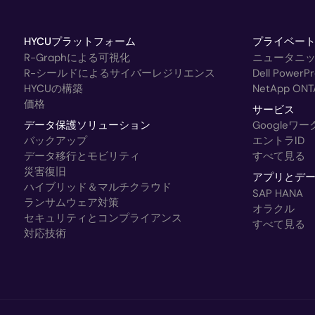
HYCUプラットフォーム
プライベー
R-Graphによる可視化
ニュータニ
R-シールドによるサイバーレジリエンス
Dell Powe
HYCUの構築
NetApp ONT
価格
サービス
データ保護ソリューション
Googleワ
バックアップ
エントラID
データ移行とモビリティ
すべて見る
災害復旧
アプリとデ
ハイブリッド＆マルチクラウド
SAP HANA
ランサムウェア対策
オラクル
セキュリティとコンプライアンス
すべて見る
対応技術