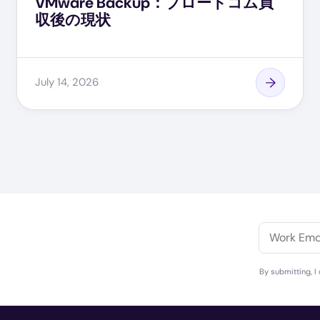
VMware Backup：ブロードコム買
収後の現状
July 14, 2026
ま
By submitting, I