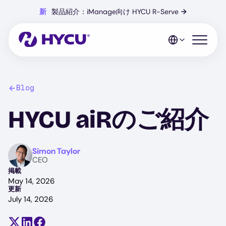
Skip
新
製品紹介：iManage向け HYCU R-Serve
→
to
main
content
Open mo
Blog
HYCU aiRのご紹介
Image
Simon Taylor
CEO
掲載
May 14, 2026
更新
July 14, 2026
Share on X (formerly Twitter)
Share on LinkedIn
Share on Facebook