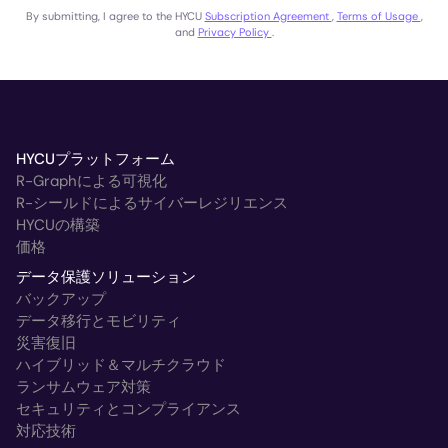
By submitting, I agree to the HYCU
Subscription Agreement
,
Terms of Usage
,
and
Privacy Policy
.
HYCUプラットフォーム
R-Graphによる可視化
R-シールドによるサイバーレジリエンス
HYCUの構築
価格
データ保護ソリューション
バックアップ
データ移行とモビリティ
災害復旧
ハイブリッド＆マルチクラウド
ランサムウェア対策
セキュリティとコンプライアンス
対応技術