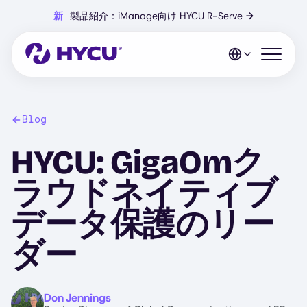
Skip
新
製品紹介：iManage向け HYCU R-Serve
→
to
main
content
Open mo
Blog
HYCU: GigaOmク
ラウドネイティブ
データ保護のリー
ダー
Image
Don Jennings