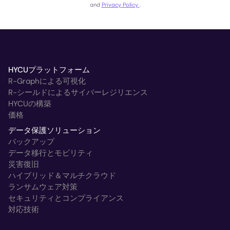
and
Privacy Policy
.
HYCUプラットフォーム
R-Graphによる可視化
R-シールドによるサイバーレジリエンス
HYCUの構築
価格
データ保護ソリューション
バックアップ
データ移行とモビリティ
災害復旧
ハイブリッド＆マルチクラウド
ランサムウェア対策
セキュリティとコンプライアンス
対応技術