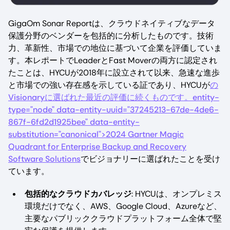
GigaOm Sonar Reportは、クラウドネイティブなデータ
保護分野のベンダーを包括的に分析したものです。技術
力、革新性、市場での地位に基づいて企業を評価していま
す。本レポートでLeaderとFast Moverの両方に認定され
たことは、HYCUが2018年に設立されて以来、急速な進歩
と市場での強い存在感を示している証であり、HYCUが
の
Visionaryに選ばれた最近の評価に続くものです。entity-
type="node" data-entity-uuid="37245213-67de-4de6-
867f-6fd2d1925bee" data-entity-
substitution="canonical">2024 Gartner Magic
Quadrant for Enterprise Backup and Recovery
Software Solutions
でビジョナリーに選ばれたことを受け
ています。
包括的なクラウドカバレッジ
: HYCUは、オンプレミス
環境だけでなく、AWS、Google Cloud、Azureなど、
主要なパブリッククラウドプラットフォーム全体で堅