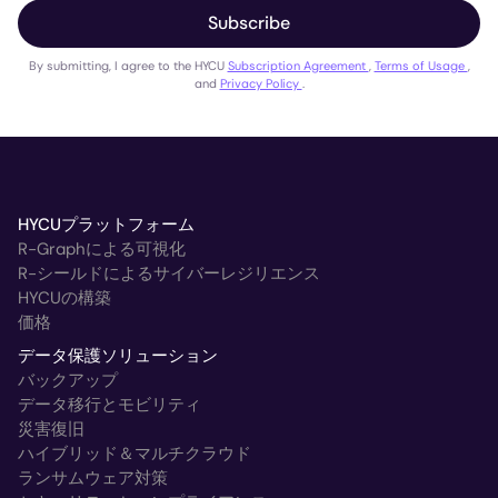
Subscribe
By submitting, I agree to the HYCU
Subscription Agreement
,
Terms of Usage
,
and
Privacy Policy
.
HYCUプラットフォーム
R-Graphによる可視化
R-シールドによるサイバーレジリエンス
HYCUの構築
価格
データ保護ソリューション
バックアップ
データ移行とモビリティ
災害復旧
ハイブリッド＆マルチクラウド
ランサムウェア対策