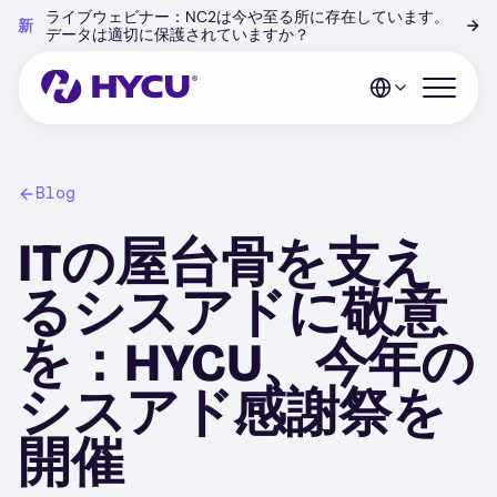
Skip
ライブウェビナー：NC2は今や至る所に存在しています。
新
→
to
データは適切に保護されていますか？
main
content
Open mo
Blog
ITの屋台骨を支え
るシスアドに敬意
を：HYCU、今年の
シスアド感謝祭を
開催