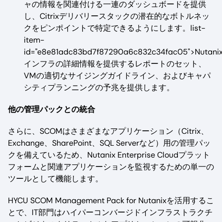
ャの情報を関連付ける一連のダッシュボードを提供
し、Citrixデリバリースタックの潜在的なボトルネッ
クをピンポイントで特定できるようにします。list-
item-
id="e8e81adc83bd7f87290a6c832c34fac05">Nutani
インフラの詳細情報を提供するレポートのセット、
VMの適切なサイジングガイドライン、およびキャパ
シティプランニングの予兆を提供します。
他の管理パックとの統合
さらに、SCOMはさまざまなアプリケーション（Citrix、
Exchange、SharePoint、SQL Serverなど）用の管理パッ
クを備えているため、Nutanix Enterprise Cloudプラット
フォームと関連アプリケーションを監視するための単一の
ツールとして機能します。
HYCU SCOM Management Pack for Nutanixを活用するこ
とで、IT部門はハイパーコンバージドインフラストラクチ