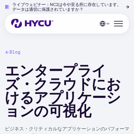
Skip
ライブウェビナー：NC2は今や至る所に存在しています。
新
→
to
データは適切に保護されていますか？
main
content
Open mo
Blog
エンタープライ
ズ・クラウドにお
けるアプリケーシ
ョンの可視化
ビジネス・クリティカルなアプリケーションのパフォーマ