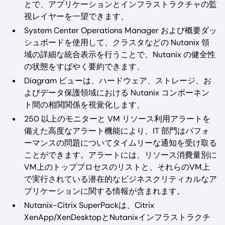
とで、アプリケーションとインフラストラクチャの監
視レイヤーを一望できます、
System Center Operations Manager および概要ダッ
シュボードを使用して、クラスタなどの Nutanix 領
域の詳細な統合表示を行うことで、Nutanix の健全性
の状態をすばやく要約できます、
Diagram ビューは、ハードウェア、ストレージ、お
よびデータ保護領域における Nutanix コンポーネン
ト間の相関関係を視覚化します、
250 以上のモニターと VM リソース利用アラートを
備えた高度なアラート機能により、IT 部門はパフォ
ーマンスの問題についてタイムリーな通知を受け取る
ことができます。アラートには、リソース消費量別に
VM上のトッププロセスのリストと、それらのVM上
で実行されている潜在的なビジネスクリティカルなア
プリケーションに関する情報が含まれます。
Nutanix-Citrix SuperPackは、Citrix
XenApp/XenDesktopとNutanixインフラストラクチ