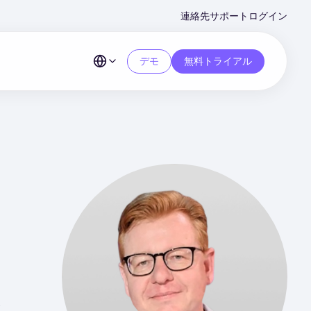
Second
連絡先
サポート
ログイン
Menu
デモ
無料トライアル
仮