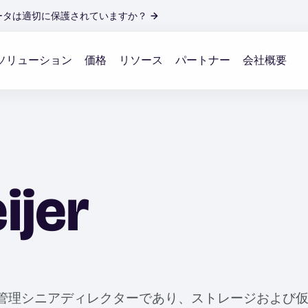
ータは適切に保護されていますか？
→
ソリューション
価格
リソース
パートナー
会社概要
ijer
In profile for Mark Nijmeijer
d製品管理シニアディレクターであり、ストレージおよび