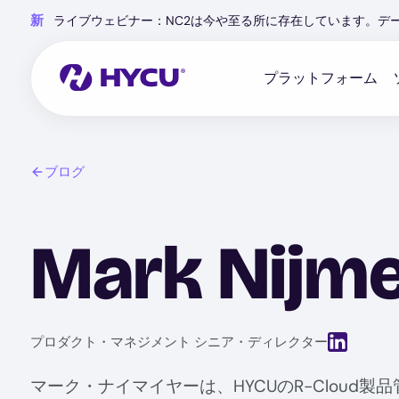
Skip
新
ライブウェビナー：NC2は今や至る所に存在しています。デ
to
main
content
プラットフォーム
ブログ
Mark Nijme
View Linked
プロダクト・マネジメント シニア・ディレクター
マーク・ナイマイヤーは、HYCUのR-Clou