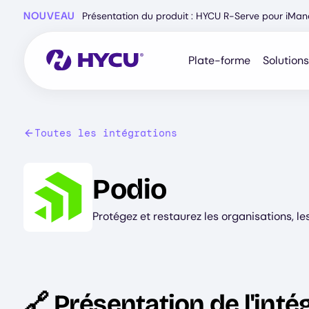
Skip
NOUVEAU
Présentation du produit : HYCU R-Serve pour iMa
to
main
content
Plate-forme
Solutions
Toutes les intégrations
Image
Podio
Protégez et restaurez les organisations, l
🔗 Présentation de l'inté