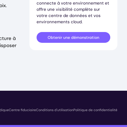
connecte à votre environnement et
ix.
offre une visibilité complète sur
votre centre de données et vos
environnements cloud.
Obtenir une démonstration
cture à
disposer
idique
Centre fiduciaire
Conditions d'utilisation
Politique de confidentialité
ht