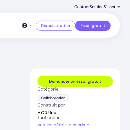
Second
Contact
Soutien
S'inscrire
Menu
Démonstration
Essai gratuit
Demander un essai gratuit
Catégorie
Collaboration
Construit par
HYCU Inc.
Tarification
Voir les détails des prix