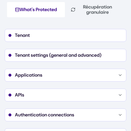
Récupération
What's Protected
granulaire
Tenant
Tenant settings (general and advanced)
Applications
Details
Settings
Credentials
APIs
Connections
Details
Settings
Organizations
Permissions
APIs
Authentication connections
Details
Database connection (config and applications)