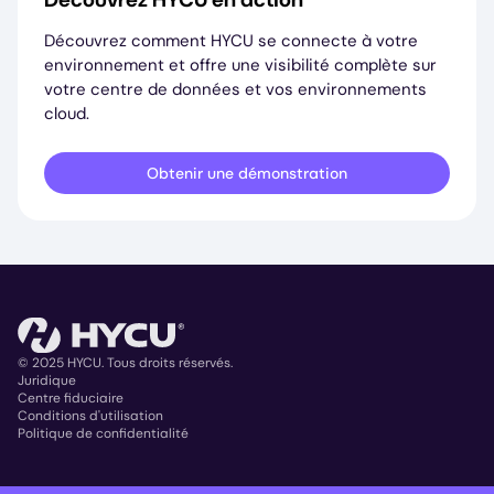
Découvrez comment HYCU se connecte à votre
environnement et offre une visibilité complète sur
votre centre de données et vos environnements
cloud.
Obtenir une démonstration
© 2025 HYCU. Tous droits réservés.
Juridique
Centre fiduciaire
Copyright
Conditions d'utilisation
Politique de confidentialité