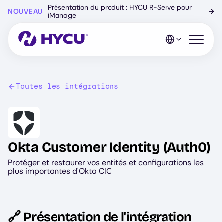
Skip
Présentation du produit : HYCU R-Serve pour
NOUVEAU
→
to
iManage
main
content
Open mo
Toutes les intégrations
Image
Okta Customer Identity (Auth0)
Protéger et restaurer vos entités et configurations les
plus importantes d'Okta CIC
🔗 Présentation de l'intégration