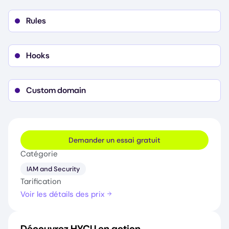
Settings of phone message and push
Rules
notification factor
Hooks
Custom domain
Demander un essai gratuit
Catégorie
IAM and Security
Tarification
Voir les détails des prix
Découvrez HYCU en action