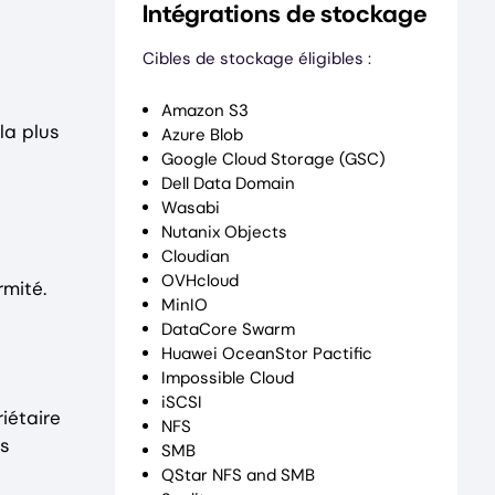
Intégrations de stockage
Cibles de stockage éligibles :
Amazon S3
la plus
Azure Blob
Google Cloud Storage (GSC)
Dell Data Domain
Wasabi
Nutanix Objects
Cloudian
OVHcloud
rmité.
MinIO
DataCore Swarm
Huawei OceanStor Pactific
Impossible Cloud
iSCSI
iétaire
NFS
ns
SMB
QStar NFS and SMB