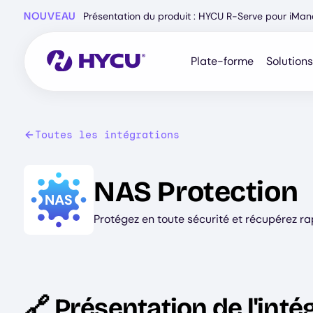
Skip
NOUVEAU
Présentation du produit : HYCU R-Serve pour iMa
to
main
content
Plate-forme
Solutions
Toutes les intégrations
Image
NAS Protection
Protégez en toute sécurité et récupérez ra
🔗 Présentation de l'inté