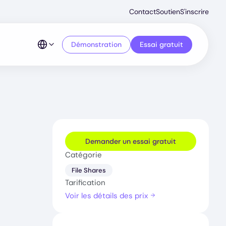
Second
Contact
Soutien
S'inscrire
Menu
Démonstration
Essai gratuit
Demander un essai gratuit
Catégorie
File Shares
Tarification
Voir les détails des prix