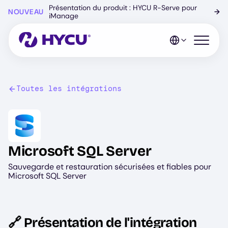
Skip
Présentation du produit : HYCU R-Serve pour
NOUVEAU
→
to
iManage
main
content
Open mo
Toutes les intégrations
Image
Microsoft SQL Server
Sauvegarde et restauration sécurisées et fiables pour
Microsoft SQL Server
🔗 Présentation de l'intégration