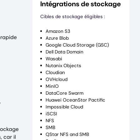
Intégrations de stockage
Cibles de stockage éligibles :
Amazon S3
 rapide
Azure Blob
Google Cloud Storage (GSC)
Dell Data Domain
Wasabi
Nutanix Objects
Cloudian
OVHcloud
MinIO
DataCore Swarm
-
Huawei OceanStor Pactific
Impossible Cloud
iSCSI
NFS
SMB
stockage
QStar NFS and SMB
 car il