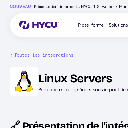
Skip
NOUVEAU
Présentation du produit : HYCU R-Serve pour iMa
to
main
content
Plate-forme
Solutions
Toutes les intégrations
Image
Linux Servers
Protection simple, sûre et sans impact de 
🔗 Présentation de l'inté