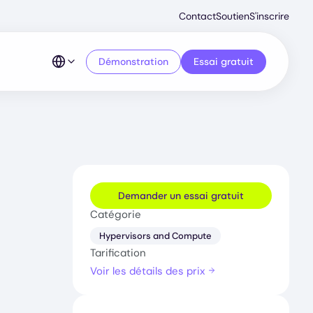
Second
Contact
Soutien
S'inscrire
Menu
Démonstration
Essai gratuit
Demander un essai gratuit
Catégorie
Hypervisors and Compute
Tarification
Voir les détails des prix