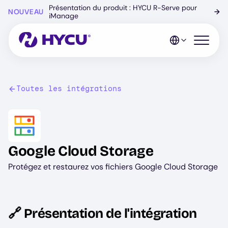
Skip
Présentation du produit : HYCU R-Serve pour
NOUVEAU
→
to
iManage
main
content
Open mo
Toutes les intégrations
Image
Google Cloud Storage
Protégez et restaurez vos fichiers Google Cloud Storage
🔗 Présentation de l'intégration