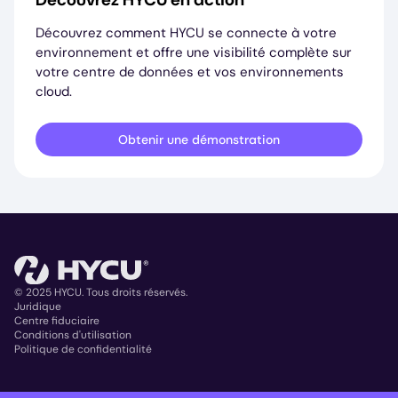
Découvrez comment HYCU se connecte à votre
environnement et offre une visibilité complète sur
votre centre de données et vos environnements
cloud.
Obtenir une démonstration
© 2025 HYCU. Tous droits réservés.
Juridique
Centre fiduciaire
Copyright
Conditions d'utilisation
Politique de confidentialité