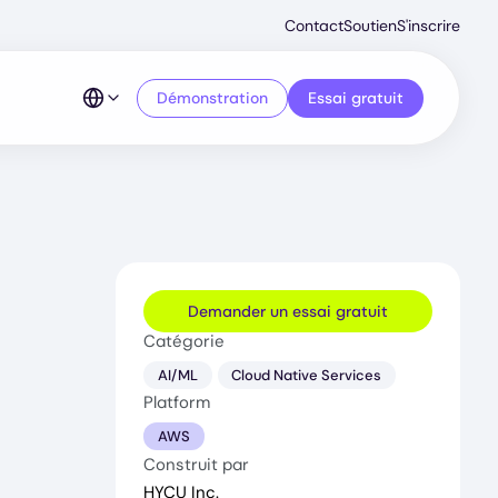
Second
Contact
Soutien
S'inscrire
Menu
Démonstration
Essai gratuit
Demander un essai gratuit
Catégorie
AI/ML
Cloud Native Services
Platform
AWS
Construit par
HYCU Inc.