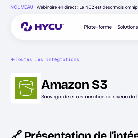
Skip
NOUVEAU
Webinaire en direct : Le NC2 est désormais omnip
to
main
content
Plate-forme
Solutions
Toutes les intégrations
Image
Amazon S3
Sauvegarde et restauration au niveau du fi
🔗 Présentation de l'inté