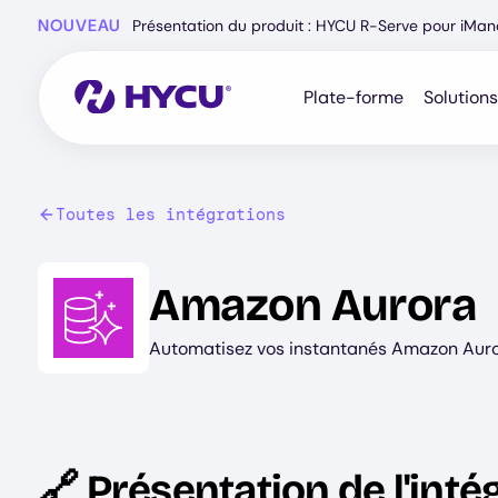
Skip
NOUVEAU
Présentation du produit : HYCU R-Serve pour iMa
to
main
content
Plate-forme
Solutions
Toutes les intégrations
Image
Amazon Aurora
Automatisez vos instantanés Amazon Aurora
🔗 Présentation de l'inté