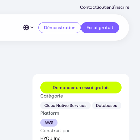
Second
Contact
Soutien
S'inscrire
Menu
Démonstration
Essai gratuit
Demander un essai gratuit
Catégorie
Cloud Native Services
Databases
Platform
AWS
Construit par
HYCU Inc.