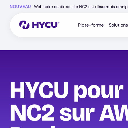
Skip
NOUVEAU
Webinaire en direct : Le NC2 est désormais omnip
to
main
content
Plate-forme
Solutions
HYCU pour
NC2 sur A