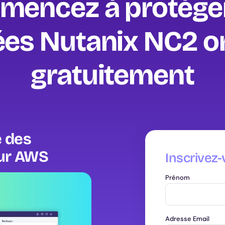
encez à protége
es Nutanix NC2 
gratuitement‍
e des
sur AWS
Inscrivez-
Prénom
Adresse Email