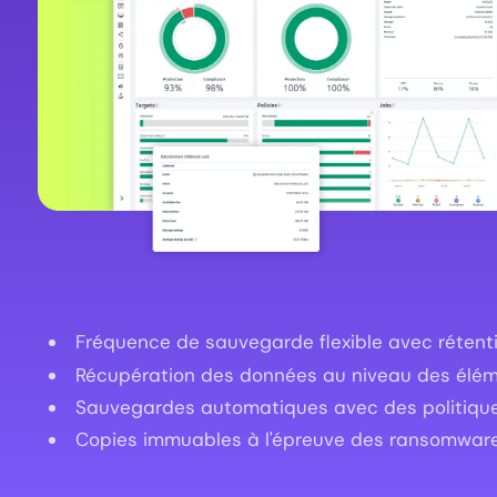
Fréquence de sauvegarde flexible avec rétentio
Récupération des données au niveau des éléme
Sauvegardes automatiques avec des politiques 
Copies immuables à l'épreuve des ransomwar