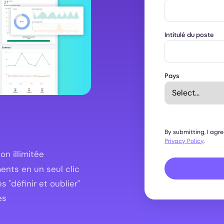
Intitulé du poste
Pays
By submitting, I agr
Privacy Policy
.
n illimitée
nts en un seul clic
"définir et oublier"
es