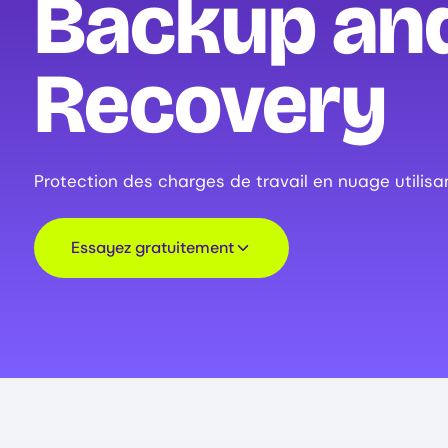
Backup an
Recovery
Protection des charges de travail en nuage utilisa
Essayez gratuitement