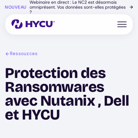
Webinaire en direct : Le NC2 est désormais
Skip
NOUVEAU
omniprésent. Vos données sont-elles protégées
→
to
?
main
content
Open mo
Ressources
Protection des
Ransomwares
avec Nutanix , Dell
et HYCU