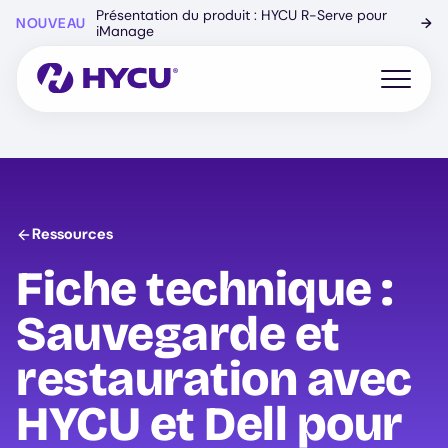
Skip
Présentation du produit : HYCU R-Serve pour
NOUVEAU
→
to
iManage
main
content
Open mo
Ressources
Fiche technique :
Sauvegarde et
restauration avec
HYCU
et Dell pour