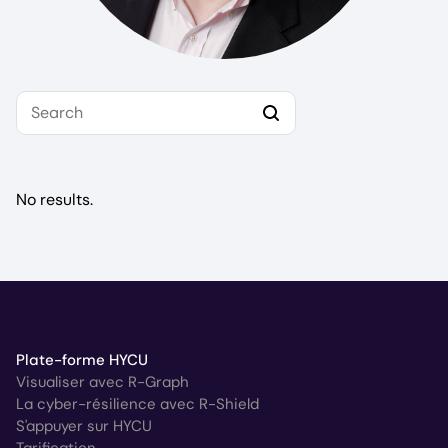
Search
No results.
Plate-forme HYCU
Visualiser avec R-Graph
La cyber-résilience avec R-Shield
S'appuyer sur HYCU