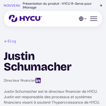
Skip
Présentation du produit : HYCU R-Serve pour
NOUVEAU
→
to
iManage
main
content
Open mo
Blog
Justin
Schumacher
View LinkedIn profile for Justin Schumach
Directeur financier
Justin Schumacher est le directeur financier de HYCU.
Justin est responsable des processus et systèmes
financiers visant à soutenir l'hypercroissance de HYCU.